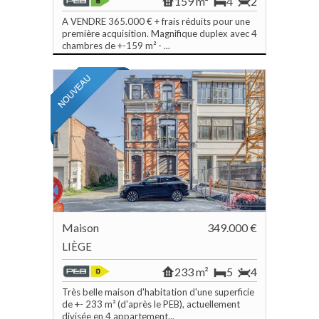
159 m²
4
2
A VENDRE 365.000 € + frais réduits pour une
première acquisition. Magnifique duplex avec 4
chambres de +-159 m² - ...
Maison
349.000 €
LIÈGE
233 m²
5
4
Très belle maison d'habitation d'une superficie
de +- 233 m² (d'après le PEB), actuellement
divisée en 4 appartement...