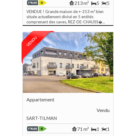
213 m²
5
5
VENDUE ! Grande maison de +-213 m² bien
située actuellement divisé en 5 entités
comprenant des caves, REZ-DE-CHAUSS�...
Appartement
Vendu
SART-TILMAN
71 m²
1
1