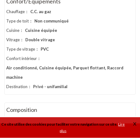
Confort/Equipements
Chauffage
:
C.C. au gaz
Type de toit
:
Non communiqué
Cuisine
:
Cuisine équipée
Vitrage
:
Double vitrage
Type de vitrage
:
PVC
Confort intérieur
:
Air conditionné, Cuisine équipée, Parquet flottant, Raccord
machine
Destination
:
Privé - unifamilial
Composition
Hall d'entrée
:
4,4 m²
Dressing
:
1,0 m²
X
Ce site utilise des cookies pour faciliter votre navigation sur ce site.
Lire
Toilette 1
:
2,2 m²
Chambre à coucher 1
:
12,0 m²
plus
Salle de douche
:
2,3 m²
Séjour
:
18,0 m²